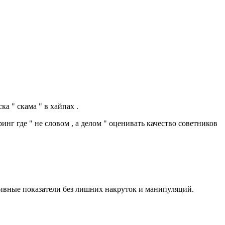
а " скама " в хайпах .
нг где " не словом , а делом " оценивать качество советников
тивные показатели без лишних накруток и манипуляций.