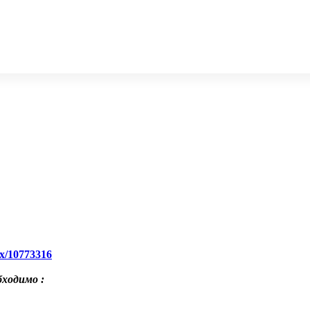
ix/10773316
бходимо :