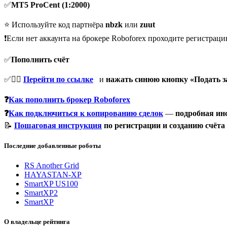
✅
MT5 ProCent (1:2000)
⭐️ Используйте код партнёра
nbzk
или
zuut
❗️Если нет аккаунта на брокере Roboforex проходите регистрац
✅
Пополнить счёт
✅👉🏻
Перейти по ссылке
и
нажать синюю кнопку «Подать з
❓
Как пополнить брокер Roboforex
❓
Как подключиться к копированию сделок
—
подробная инс
📝
Пошаговая инструкция
по регистрации и созданию счёта 
Последние добавленные роботы
RS Another Grid
HAYASTAN-XP
SmartXP US100
SmartXP2
SmartXP
О владельце рейтинга