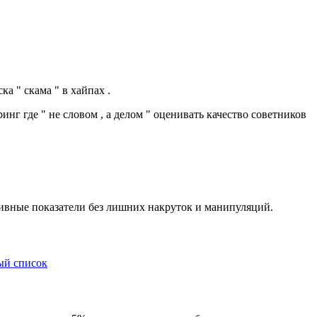
а " скама " в хайпах .
нг где " не словом , а делом " оценивать качество советников
тивные показатели без лишних накруток и манипуляций.
й­ список