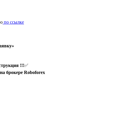
ию
по ссылке
аявку»
трукция !!!
✅
на брокере Roboforex