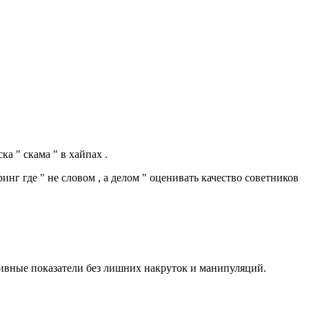
а " скама " в хайпах .
нг где " не словом , а делом " оценивать качество советников
тивные показатели без лишних накруток и манипуляций.