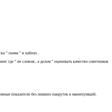
а " скама " в хайпах .
нг где " не словом , а делом " оценивать качество советников
тивные показатели без лишних накруток и манипуляций.