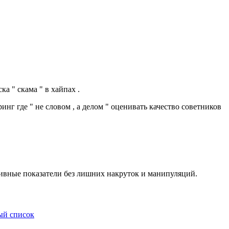
а " скама " в хайпах .
нг где " не словом , а делом " оценивать качество советников
тивные показатели без лишних накруток и манипуляций.
й­ список